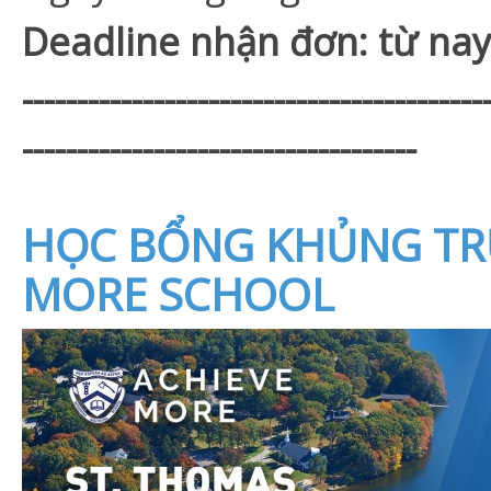
Deadline nhận đơn: từ na
------------------------------------------
------------------------------------
HỌC BỔNG KHỦNG TR
MORE SCHOOL