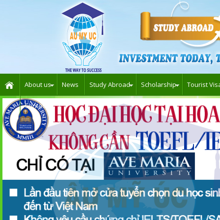
About us
News
Study Abroad
Scholarship
Tourist Vis
Contact