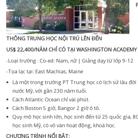
THÔNG TRUNG HỌC NỘI TRÚ LÊN ĐẾN
US$ 22,400/NĂM CHỈ CÓ TẠI WASHINGTON ACADEMY
-Loại trường : Co-ed: Nam, nữ | Giảng dạy từ lớp 9-12
-Tọa lạc tại: East Machias, Maine
Là một trong trường PT Trung học có lịch sử lâu đời
nước Mỹ, với gần 230 năm tuổi.
Cách Atlantic Ocean chỉ vài phút.
Cách Boston 5 giờ, Bangor 2 giờ ô tô.
Quy mô học sinh lớn, học sinh đến từ 25 quốc gia, 8
học sinh Mỹ, có vô vàn hoạt động, khoá học.
CHƯƠNG TRÌNH NỔI BẬT: