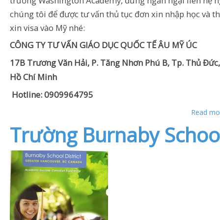
trường Washington Academy, đừng ngần ngại liên hệ n
chúng tôi để được tư vấn thủ tục đơn xin nhập học và th
xin visa vào Mỹ nhé:
CÔNG TY TƯ VẤN GIÁO DỤC QUỐC TẾ ÂU MỸ ÚC
17B Trương Văn Hải, P. Tăng Nhơn Phú B, Tp. Thủ Đức,
Hồ Chí Minh
Hotline: 0909964795
Read mor
Trường Burnaby School 