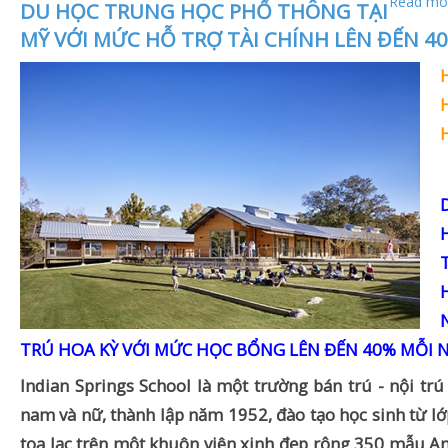
Read mor
DU HỌC TRUNG HỌC PHỔ THÔNG TẠI
MỸ VỚI MỨC HỖ TRỢ TÀI CHÍNH LÊN ĐẾN 4
TRÚ HOA KỲ VỚI MỨC HỌC BỔNG LÊN ĐẾN 40% MỖI 
Indian Springs School là một trường bán trú - nội trú
nam và nữ, thành lập năm 1952, đào tạo học sinh từ lớ
tọa lạc trên một khuôn viên xinh đẹp rộng 350 mẫu A