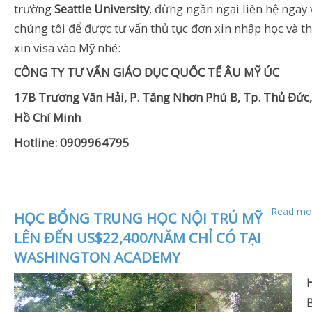
trường
Seattle University
, đừng ngần ngại liên hệ ngay 
chúng tôi để được tư vấn thủ tục đơn xin nhập học và th
xin visa vào Mỹ nhé:
CÔNG TY TƯ VẤN GIÁO DỤC QUỐC TẾ ÂU MỸ ÚC
17B Trương Văn Hải, P. Tăng Nhơn Phú B, Tp. Thủ Đức,
Hồ Chí Minh
Hotline: 0909964795
Read mor
HỌC BỔNG TRUNG HỌC NỘI TRÚ MỸ
LÊN ĐẾN US$22,400/NĂM CHỈ CÓ TẠI
WASHINGTON ACADEMY