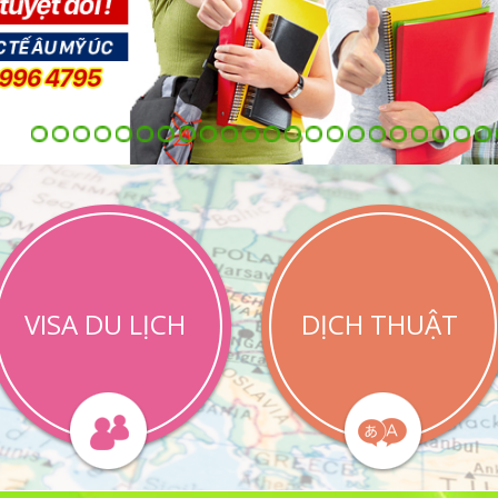
VISA DU LỊCH
DỊCH THUẬT