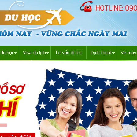
du học
Visa du lịch
Tư vấn di trú
Dịch thuật
Vé máy