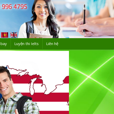
 bay
Luyện thi Ielts
Liên hệ