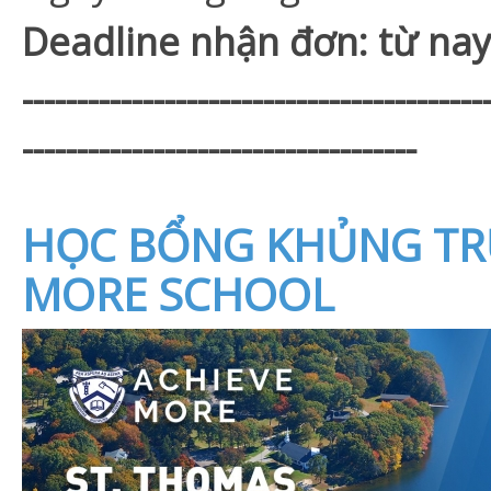
Deadline nhận đơn: từ na
------------------------------------------
------------------------------------
HỌC BỔNG KHỦNG TR
MORE SCHOOL