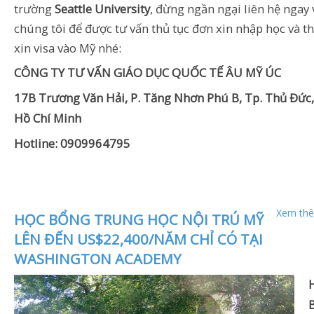
trường
Seattle University
, đừng ngần ngại liên hệ ngay 
chúng tôi để được tư vấn thủ tục đơn xin nhập học và th
xin visa vào Mỹ nhé:
CÔNG TY TƯ VẤN GIÁO DỤC QUỐC TẾ ÂU MỸ ÚC
17B Trương Văn Hải, P. Tăng Nhơn Phú B, Tp. Thủ Đức,
Hồ Chí Minh
Hotline: 0909964795
Xem thê
HỌC BỔNG TRUNG HỌC NỘI TRÚ MỸ
LÊN ĐẾN US$22,400/NĂM CHỈ CÓ TẠI
WASHINGTON ACADEMY