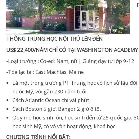
THÔNG TRUNG HỌC NỘI TRÚ LÊN ĐẾN
US$ 22,400/NĂM CHỈ CÓ TẠI WASHINGTON ACADEMY
-Loại trường : Co-ed: Nam, nữ | Giảng dạy từ lớp 9-12
-Tọa lạc tại: East Machias, Maine
Là một trong trường PT Trung học có lịch sử lâu đời
nước Mỹ, với gần 230 năm tuổi.
Cách Atlantic Ocean chỉ vài phút.
Cách Boston 5 giờ, Bangor 2 giờ ô tô.
Quy mô học sinh lớn, học sinh đến từ 25 quốc gia, 8
học sinh Mỹ, có vô vàn hoạt động, khoá học.
CHƯƠNG TRÌNH NỔI BẬT: