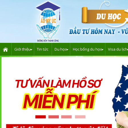
Giới thiệu
Tin tức
Du học
Học bổng du học
Visa du lịch