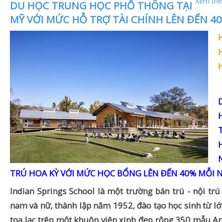
Xem thê
DU HỌC TRUNG HỌC PHỔ THÔNG TẠI
MỸ VỚI MỨC HỖ TRỢ TÀI CHÍNH LÊN ĐẾN 4
TRÚ HOA KỲ VỚI MỨC HỌC BỔNG LÊN ĐẾN 40% MỖI 
Indian Springs School là một trường bán trú - nội trú
nam và nữ, thành lập năm 1952, đào tạo học sinh từ lớ
tọa lạc trên một khuôn viên xinh đẹp rộng 350 mẫu A