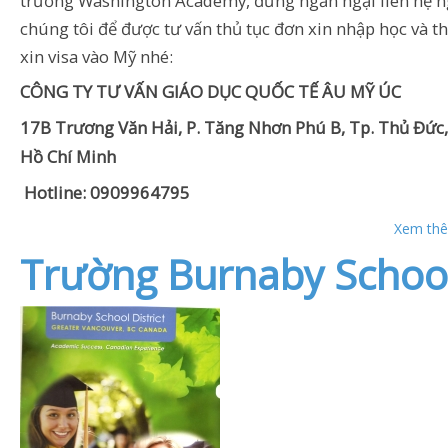
trường Washington Academy, đừng ngần ngại liên hệ n
chúng tôi để được tư vấn thủ tục đơn xin nhập học và th
xin visa vào Mỹ nhé:
CÔNG TY TƯ VẤN GIÁO DỤC QUỐC TẾ ÂU MỸ ÚC
17B Trương Văn Hải, P. Tăng Nhơn Phú B, Tp. Thủ Đức,
Hồ Chí Minh
Hotline: 0909964795
Xem thê
Trường Burnaby School 