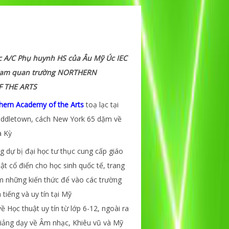
c A/C Phụ huynh HS của Âu Mỹ Úc IEC
ham quan trường
NORTHERN
 THE ARTS
hern Academy of the Arts
toạ lạc tại
iddletown, cách New York 65 dặm về
a Kỳ
g dự bị đại học tư thục cung cấp giáo
ật cổ điển cho học sinh quốc tế, trang
m những kiến thức để vào các trường
tiếng và uy tín tại Mỹ
 Học thuật uy tín từ lớp 6-12, ngoài ra
iảng dạy về Âm nhạc, Khiêu vũ và Mỹ