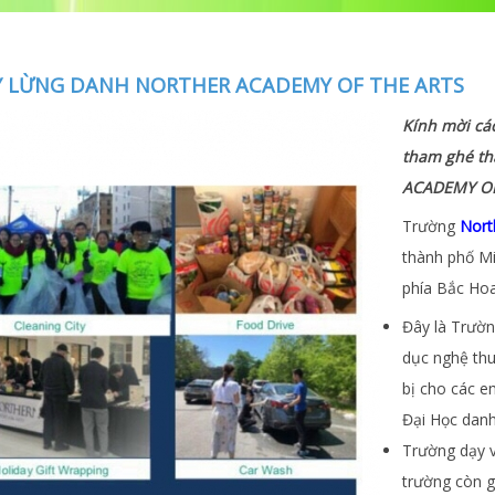
 LỪNG DANH NORTHER ACADEMY OF THE ARTS
Kính mời cá
tham ghé t
ACADEMY OF
Trường
Nort
thành phố M
phía Bắc Ho
Đây là Trườn
dục nghệ thu
bị cho các e
Đại Học danh 
Trường dạy về
trường còn g