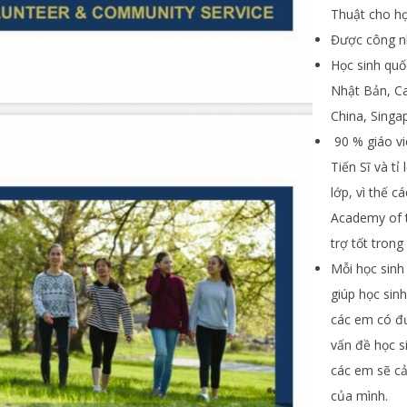
Thuật cho họ
Được công n
Học sinh quố
Nhật Bản, Ca
China, Singap
90 % giáo vi
Tiến Sĩ và tỉ
lớp, vì thế c
Academy of t
trợ tốt trong
Mỗi học sinh
giúp học sin
các em có đư
vấn đề học s
các em sẽ cả
của mình.