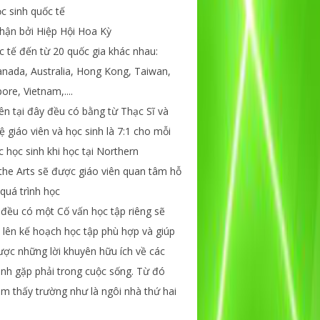
c sinh quốc tế
hận bởi Hiệp Hội Hoa Kỳ
c tế đến từ 20 quốc gia khác nhau:
nada, Australia, Hong Kong, Taiwan,
ore, Vietnam,....
ên tại đây đều có bằng từ Thạc Sĩ và
 lệ giáo viên và học sinh là 7:1 cho mỗi
ác học sinh khi học tại Northern
he Arts sẽ được giáo viên quan tâm hỗ
 quá trình học
 đều có một Cố vấn học tập riêng sẽ
h lên kế hoạch học tập phù hợp và giúp
ợc những lời khuyên hữu ích về các
inh gặp phải trong cuộc sống. Từ đó
m thấy trường như là ngôi nhà thứ hai