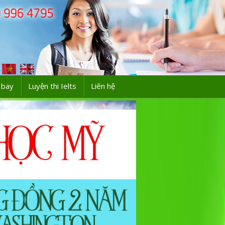
 bay
Luyện thi Ielts
Liên hệ