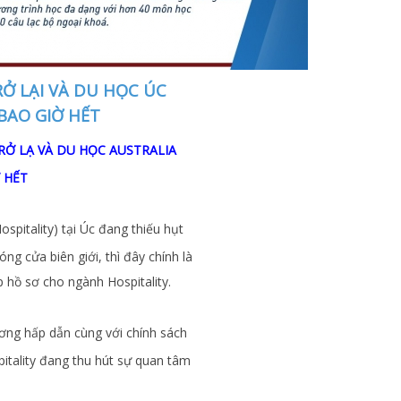
RỞ LẠI VÀ DU HỌC ÚC
BAO GIỜ HẾT
TRỞ LẠ VÀ DU HỌC AUSTRALIA
 HẾT
pitality) tại Úc đang thiếu hụt
ng cửa biên giới, thì đây chính là
p hồ sơ cho ngành Hospitality.
ương hấp dẫn cùng với chính sách
itality đang thu hút sự quan tâm