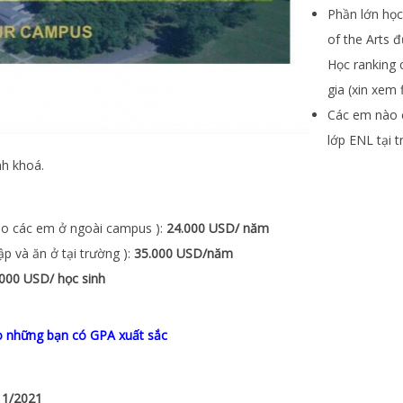
Phần lớn học
of the Arts 
Học ranking 
gia (xin xem 
Các em nào c
lớp ENL tại t
nh khoá.
ho các em ở ngoài campus ):
24.000 USD/ năm
ập và ăn ở tại trường ):
35.000 USD/năm
.000 USD/ học sinh
o những bạn có GPA xuất sắc
11/2021