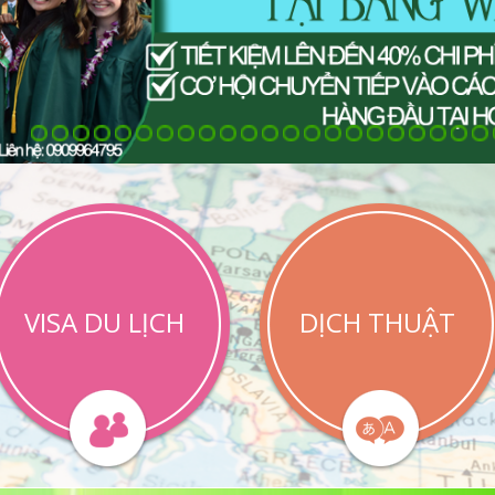
VISA DU LỊCH
DỊCH THUẬT