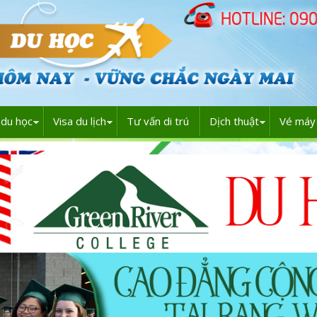
du học
Visa du lịch
Tư vấn di trú
Dịch thuật
Vé máy