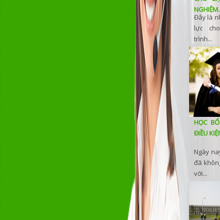
NGHIỆM..
Đây là n
lực ch
trình...
HỌC BỔ
ĐIỀU KIỆ
Ngày nay
đã không
với...