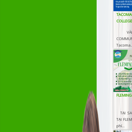
TACO
COLLEG
VÀI N
COMMU
Tacoma..
FLEMING
TẠI SA
TẠI FLEM
phí...