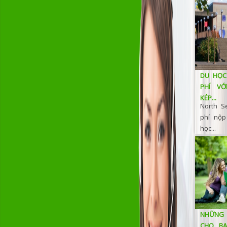
DU HỌC 
PHÍ VỚ
KÉP...
North Se
phí nộp
học...
NHỮNG
CHO BẠ