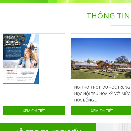
THÔNG TIN
HOT! HOT! HOT! DU HỌC TRUNG
HỌC NỘI TRÚ HOA KỲ VỚI MỨC
HỌC BỔNG…
XEM CHI TIẾT
XEM CHI TIẾT