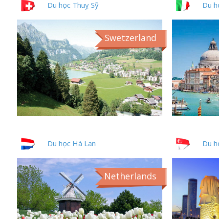
Du học Thuỵ Sỹ
Du h
Swetzerland
Du học Hà Lan
Du h
Netherlands