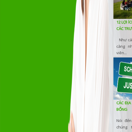
12 LỢI Í
CÁC TRƯ
Như các
càng nh
viên...
CÁC ĐỊA
BỔNG
Nói đến
chúng 