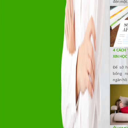
đến một..
4 CÁCH 
XIN HỌC
Để sở h
bổng n
ngàn hồ 