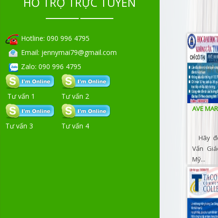
HỖ TRỢ TRỰC TUYẾN
Hotline: 090 996 4795
Email: jennymai79@gmail.com
Zalo: 090 996 4795
Tư vấn 1
Tư vấn 2
AVE MAR
Tư vấn 3
Tư vấn 4
Hãy đế
Vấn Giá
Mỹ...