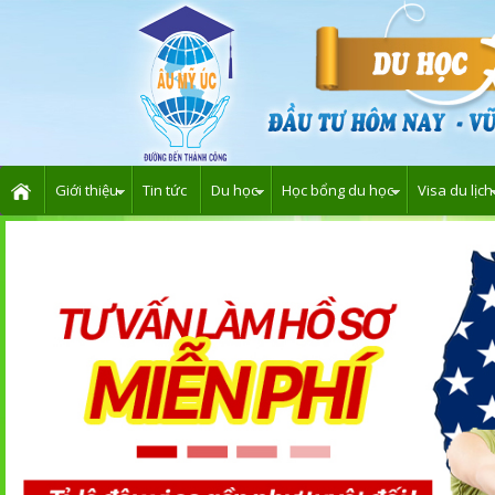
Giới thiệu
Tin tức
Du học
Học bổng du học
Visa du lịch