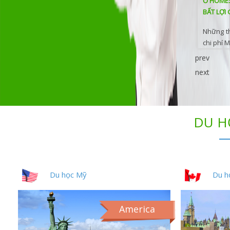
Ở HOMES
BẤT LỢI 
Những th
chi phí M
prev
next
DU H
Du học Mỹ
Du h
America