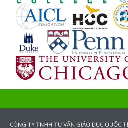
CÔNG TY TNHH TƯ VẤN GIÁO DỤC QUỐC T