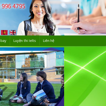
 bay
Luyện thi Ielts
Liên hệ