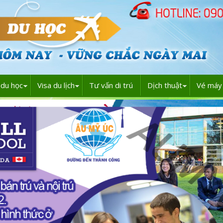
du học
Visa du lịch
Tư vấn di trú
Dịch thuật
Vé máy