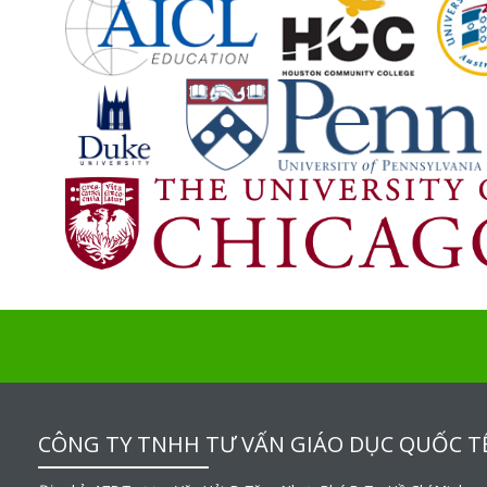
CÔNG TY TNHH TƯ VẤN GIÁO DỤC QUỐC T