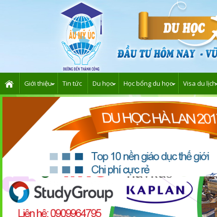
Giới thiệu
Tin tức
Du học
Học bổng du học
Visa du lịch